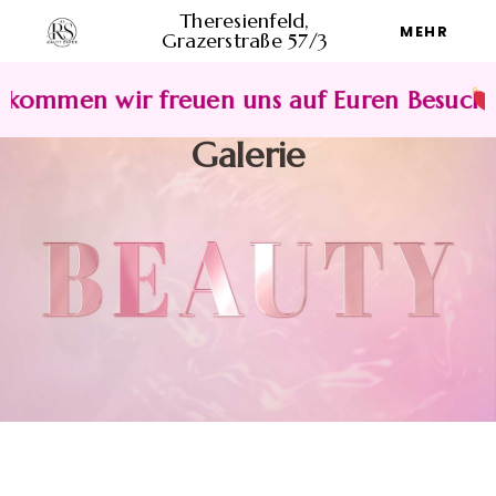
Theresienfeld,
MEHR
Grazerstraße 57/3
kommen wir freuen uns auf Euren Besuch!
H
Galerie